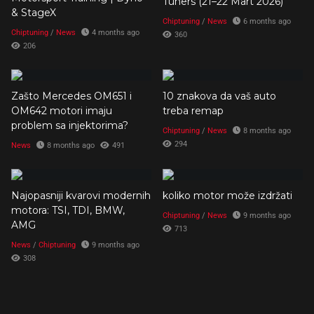
Tuners (21–22 Mart 2026)
& StageX
Chiptuning
/
News
6 months ago
Chiptuning
/
News
4 months ago
360
206
Zašto Mercedes OM651 i
10 znakova da vaš auto
OM642 motori imaju
treba remap
problem sa injektorima?
Chiptuning
/
News
8 months ago
294
News
8 months ago
491
Najopasniji kvarovi modernih
koliko motor može izdržati
motora: TSI, TDI, BMW,
Chiptuning
/
News
9 months ago
AMG
713
News
/
Chiptuning
9 months ago
308