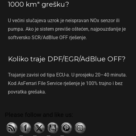
1000 km" grešku?
U većini slučajeva uzrok je neispravan NOx senzor ili
pumpa. Ako je sistem previše oštećen, najpouzdanije je
softversko SCR/AdBlue OFF rješenje.
Koliko traje DPF/EGR/AdBlue OFF?
Trajanje zavisi od tipa ECU-a. U prosjeku 20–40 minuta.
Kod AsFerrari File Service rješenje je 100% trajno i bez
povratka grešaka.
Please follow and like us: