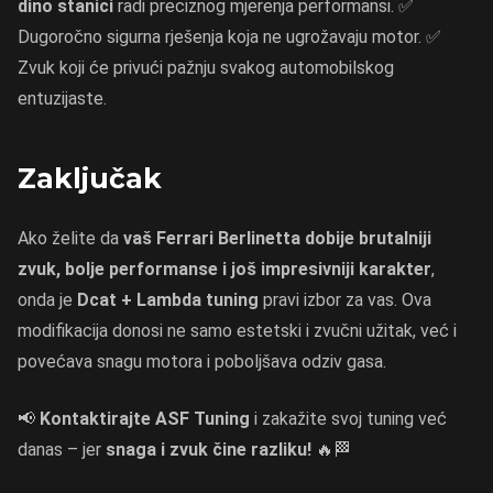
dino stanici
radi preciznog mjerenja performansi. ✅
Dugoročno sigurna rješenja koja ne ugrožavaju motor. ✅
Zvuk koji će privući pažnju svakog automobilskog
entuzijaste.
Zaključak
Ako želite da
vaš Ferrari Berlinetta dobije brutalniji
zvuk, bolje performanse i još impresivniji karakter
,
onda je
Dcat + Lambda tuning
pravi izbor za vas. Ova
modifikacija donosi ne samo estetski i zvučni užitak, već i
povećava snagu motora i poboljšava odziv gasa.
📢
Kontaktirajte ASF Tuning
i zakažite svoj tuning već
danas – jer
snaga i zvuk čine razliku!
🔥🏁