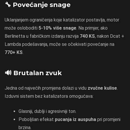
🔧 Povećanje snage
Uklanjanjem ograničenja koje katalizator postavlja, motor
može osloboditi
5-10% više snage
. Na primjer, ako
Berlinetta u fabričkom izdanju razvija
740 KS
, nakon Dcat +
Lambda podešavanja, može se očekivati povećanje na
770+ KS
.
🔊 Brutalan zvuk
Jedna od najvećih promjena dolazi u vidu
zvučne kulise
.
Izduvni sistem bez katalizatora omogućava:
Glasniji, dublji i agresivniji ton.
Poboljšan efekat
pucanja iz auspuha
pri promjeni
brzina.