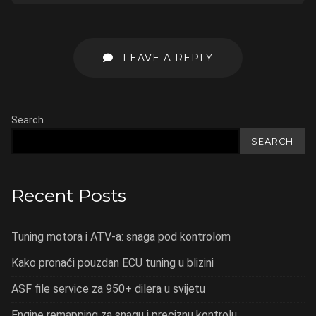
LEAVE A REPLY
Search
SEARCH
Recent Posts
Tuning motora i ATV-a: snaga pod kontrolom
Kako pronaći pouzdan ECU tuning u blizini
ASF file service za 950+ dilera u svijetu
Engine remapping za snagu i preciznu kontrolu