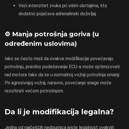
Veći intenzitet zvuka pri višim obrtajima, što
dodatno pojačava adrenalinski doživljaj.
⚙️ Manja potrošnja goriva (u
određenim uslovima)
Iako se često misli da ovakve modifikacije povećavaju
potrošnju, pravilno podešavanje ECU-a može optimizovati
rad motora tako da se u normalnoj vožnji potrošnja smanji.
Pri agresivnijoj vožnji, naravno, povećanje snage može
rezultirati većom potrošnjom.
Da li je modifikacija legalna?
Jedna od najčešćih nedoumica jeste legalnost ovakvih