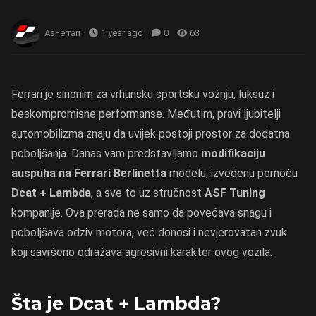
AsFerrari
1 year ago
0
63
Ferrari je sinonim za vrhunsku sportsku vožnju, luksuz i
beskompromisne performanse. Međutim, pravi ljubitelji
automobilizma znaju da uvijek postoji prostor za dodatna
poboljšanja. Danas vam predstavljamo
modifikaciju
auspuha na Ferrari Berlinetta
modelu, izvedenu pomoću
Dcat + Lambda
, a sve to uz stručnost
ASF Tuning
kompanije. Ova prerada ne samo da povećava snagu i
poboljšava odziv motora, već donosi i nevjerovatan zvuk
koji savršeno odražava agresivni karakter ovog vozila.
Šta je Dcat + Lambda?