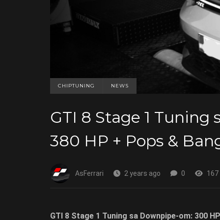
CHIPTUNING
NEWS
GTI 8 Stage 1 Tuning
380 HP + Pops & Ban
AsFerrari
2 years ago
0
167
GTI 8 Stage 1 Tuning sa Downpipe-om: 300 H