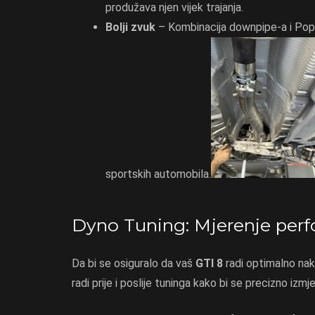
produžava njen vijek trajanja.
Bolji zvuk
– Kombinacija downpipe-a i Pops &
sportskih automobila.
Dyno Tuning: Mjerenje perf
Da bi se osiguralo da vaš
GTI 8
radi optimalno nak
radi prije i poslije tuninga kako bi se precizno izm