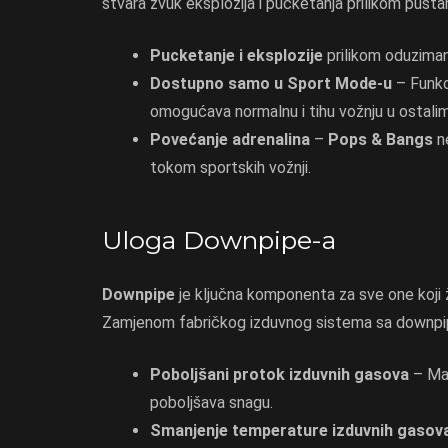
stvara zvuk eksplozija i pucketanja prilikom puštanj
Pucketanje i eksplozije
prilikom oduziman
Dostupno samo u Sport Mode-u
– Funkc
omogućava normalnu i tihu vožnju u ostali
Povećanje adrenalina
–
Pops & Bangs
ne
tokom sportskih vožnji.
Uloga Downpipe-a
Downpipe
je ključna komponenta za sve one koji
Zamjenom fabričkog izduvnog sistema sa downpip
Poboljšani protok izduvnih gasova
– Man
poboljšava snagu.
Smanjenje temperature izduvnih gasov