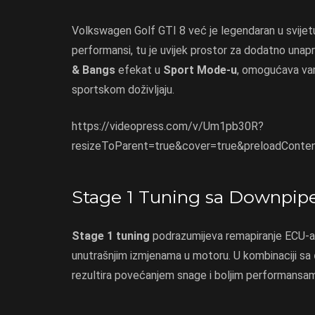
Volkswagen Golf GTI 8 već je legendaran u svijetu
performansi, tu je uvijek prostor za dodatno unap
& Bangs
efekat u
Sport Mode-u
, omogućava vam 
sportskom doživljaju.
https://videopress.com/v/Um1pb30R?
resizeToParent=true&cover=true&preloadConte
Stage 1 Tuning sa Downpipe
Stage 1 tuning
podrazumijeva remapiranje ECU-a
unutrašnjim izmjenama u motoru. U kombinaciji sa
rezultira povećanjem snage i boljim performansa