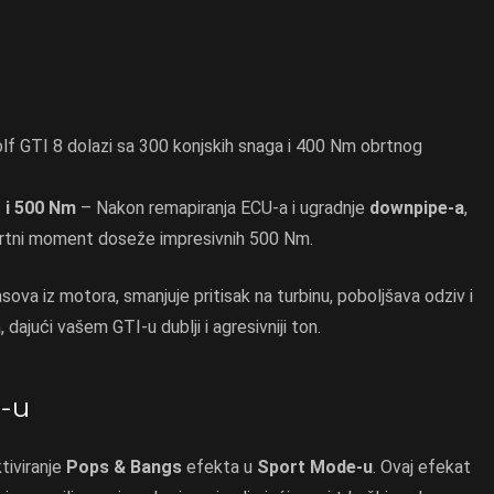
lf GTI 8 dolazi sa 300 konjskih snaga i 400 Nm obrtnog
 i 500 Nm
– Nakon remapiranja ECU-a i ugradnje
downpipe-a
,
brtni moment doseže impresivnih 500 Nm.
va iz motora, smanjuje pritisak na turbinu, poboljšava odziv i
ajući vašem GTI-u dublji i agresivniji ton.
-u
tiviranje
Pops & Bangs
efekta u
Sport Mode-u
. Ovaj efekat