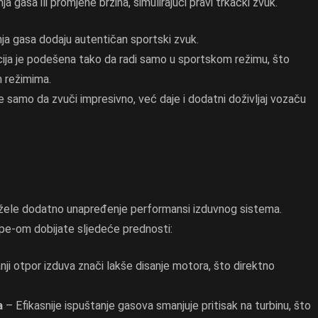
a gasa ili promjene brzina, simulirajući pravi trkački zvuk.
ja gasa dodaju autentičan sportski zvuk.
ija je podešena tako da radi samo u sportskom režimu, što
m režimima.
 samo da zvuči impresivno, već daje i dodatni doživljaj vozaču
 žele dodatno unapređenje performansi izduvnog sistema.
e-om dobijate sljedeće prednosti:
ji otpor izduva znači lakše disanje motora, što direktno
a
– Efikasnije ispuštanje gasova smanjuje pritisak na turbinu, što