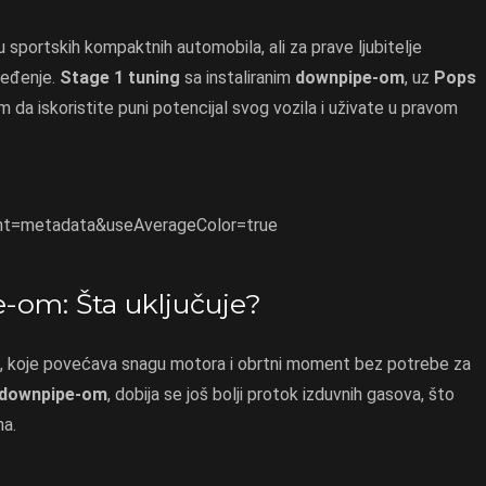
 sportskih kompaktnih automobila, ali za prave ljubitelje
ređenje.
Stage 1 tuning
sa instaliranim
downpipe-om
, uz
Pops
da iskoristite puni potencijal svog vozila i uživate u pravom
nt=metadata&useAverageColor=true
-om: Šta uključuje?
, koje povećava snagu motora i obrtni moment bez potrebe za
downpipe-om
, dobija se još bolji protok izduvnih gasova, što
ma.