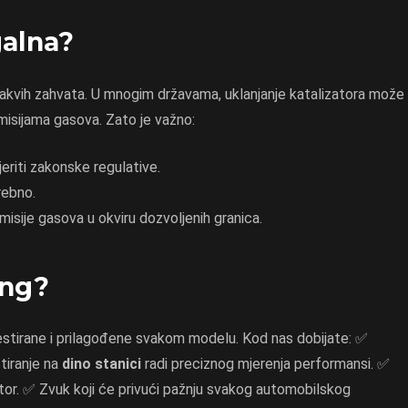
galna?
akvih zahvata. U mnogim državama, uklanjanje katalizatora može
misijama gasova. Zato je važno:
jeriti zakonske regulative.
rebno.
misije gasova u okviru dozvoljenih granica.
ing?
estirane i prilagođene svakom modelu. Kod nas dobijate: ✅
tiranje na
dino stanici
radi preciznog mjerenja performansi. ✅
tor. ✅ Zvuk koji će privući pažnju svakog automobilskog