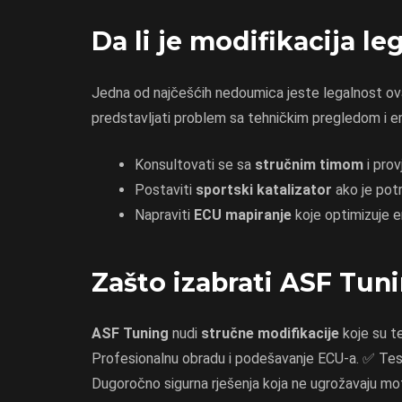
Da li je modifikacija le
Jedna od najčešćih nedoumica jeste legalnost ov
predstavljati problem sa tehničkim pregledom i e
Konsultovati se sa
stručnim timom
i prov
Postaviti
sportski katalizator
ako je pot
Napraviti
ECU mapiranje
koje optimizuje e
Zašto izabrati ASF Tun
ASF Tuning
nudi
stručne modifikacije
koje su t
Profesionalnu obradu i podešavanje ECU-a. ✅ Tes
Dugoročno sigurna rješenja koja ne ugrožavaju mo