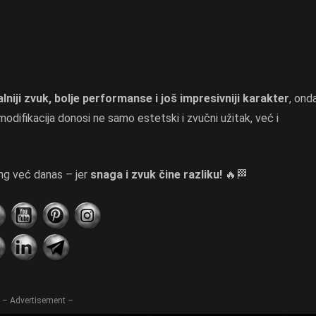
alniji zvuk, bolje performanse i još impresivniji karakter
, ond
modifikacija donosi ne samo estetski i zvučni užitak, već i
ing već danas – jer
snaga i zvuk čine razliku!
🔥🏁
– Advertisement –