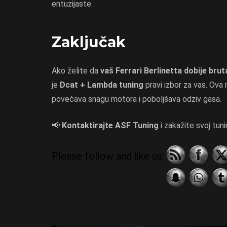
entuzijaste.
Zaključak
Ako želite da
vaš Ferrari Berlinetta dobije brut
je
Dcat + Lambda tuning
pravi izbor za vas. Ova 
povećava snagu motora i poboljšava odziv gasa.
📢
Kontaktirajte ASF Tuning
i zakažite svoj tun
Please follow and like us: