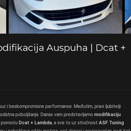
odifikacija Auspuha | Dcat +
ksuz i beskompromisne performanse. Međutim, pravi ljubitelji
 dodatna poboljšanja. Danas vam predstavljamo
modifikaciju
u pomoću
Dcat + Lambda
, a sve to uz stručnost
ASF Tuning
 i poboljšava odziv motora, već donosi i nevjerovatan zvuk koji