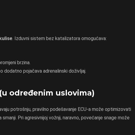
kulise
. Izduvni sistem bez katalizatora omogućava:
promjeni brzina.
to dodatno pojačava adrenalinski doživljaj.
 (u određenim uslovima)
avaju potrošnju, pravilno podešavanje ECU-a može optimizovati
 smanji. Pri agresivnijoj vožnji, naravno, povećanje snage može