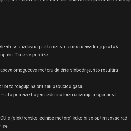
alizatora iz izduvnog sistema, što omogućava
bolji protok
uspuhu. Time se postiže:
gasova omogućava motoru da diše slobodnije, što rezultira
r brže reaguje na pritisak papučice gasa.
– što pomaže boljem radu motora i smanjuje mogućnost
CU-a (elektronske jedinice motora) kako bi se optimizovao rad
n se: