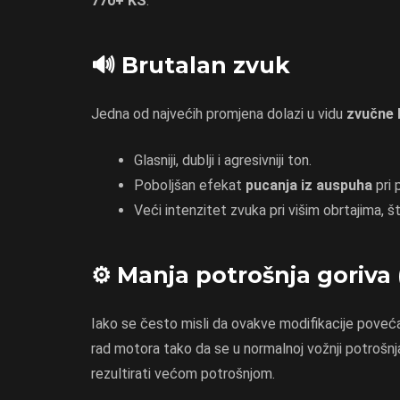
770+ KS
.
🔊 Brutalan zvuk
Jedna od najvećih promjena dolazi u vidu
zvučne 
Glasniji, dublji i agresivniji ton.
Poboljšan efekat
pucanja iz auspuha
pri 
Veći intenzitet zvuka pri višim obrtajima, š
⚙️ Manja potrošnja goriva
Iako se često misli da ovakve modifikacije poveć
rad motora tako da se u normalnoj vožnji potrošnja
rezultirati većom potrošnjom.