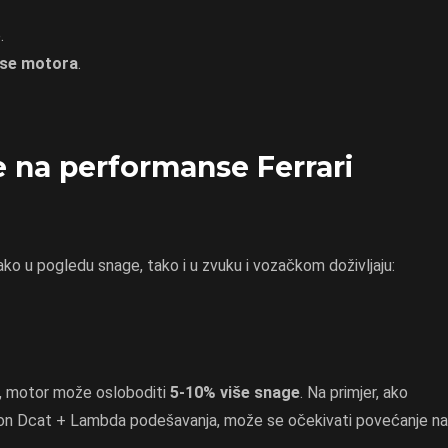
.
nse motora
.
e na performanse Ferrari
o u pogledu snage, tako i u zvuku i vozačkom doživljaju:
ja, motor može osloboditi
5-10% više snage
. Na primjer, ako
kon Dcat + Lambda podešavanja, može se očekivati povećanje na