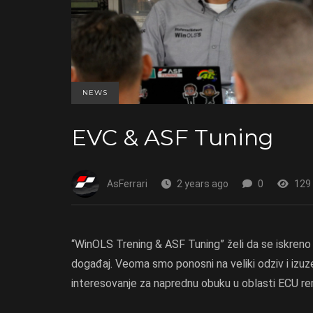
NEWS
EVC & ASF Tuning
AsFerrari
2 years ago
0
129
“WinOLS Trening & ASF Tuning” želi da se iskreno 
događaj. Veoma smo ponosni na veliki odziv i izuze
interesovanje za naprednu obuku u oblasti ECU rem